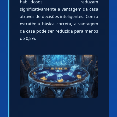
habilidosos reduzam
significativamente a vantagem da casa
através de decisões inteligentes. Com a
estratégia básica correta, a vantagem
da casa pode ser reduzida para menos
de 0,5%.