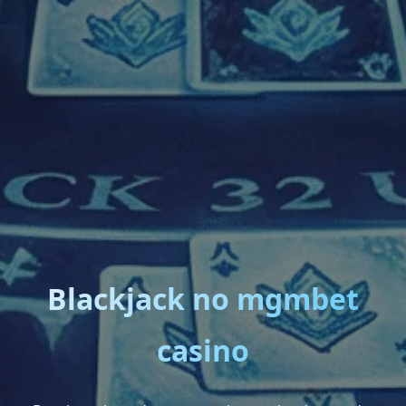
Blackjack no mgmbet
casino